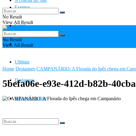
A Garota do Site
Eventos
No Result
View All Result
Geral
No Result
Contato
View All Result
Ultimas
Home
Destaques
CAMPANÁRIO: A Florada do Ipês chega em Cam
Destaques
5befa06e-e93e-412d-b82b-40cba
A Garota do Site