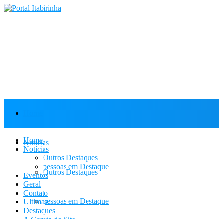
Home
Home
Notícias
Notícias
Outros Destaques
pessoas em Destaque
Outros Destaques
Eventos
Geral
Contato
pessoas em Destaque
Ultimas
Destaques