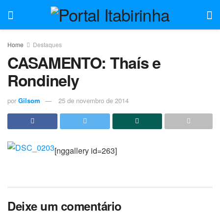
Home
Destaques
CASAMENTO: Thaís e
Rondinely
por
Gilsom
25 de novembro de 2014
[nggallery id=263]
Deixe um comentário