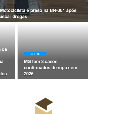
Motociclista é preso na BR-381 após
buscar drogas
 de
DESTAQUES
ua
MG tem 3 casos
confirmados de mpox em
ados
2026