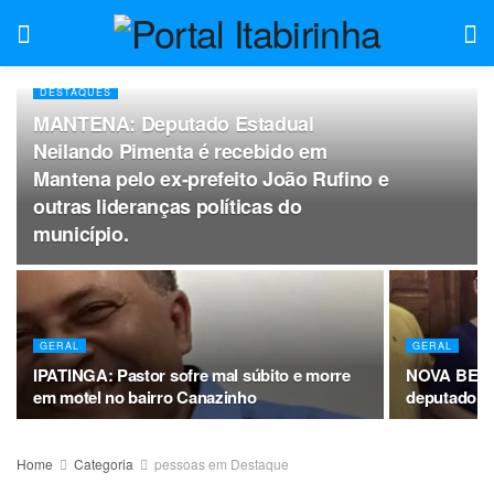
DESTAQUES
MANTENA: Deputado Estadual
Neilando Pimenta é recebido em
Mantena pelo ex-prefeito João Rufino e
outras lideranças políticas do
município.
GERAL
GERAL
IPATINGA: Pastor sofre mal súbito e morre
NOVA BELÉM
em motel no bairro Canazinho
deputado fe
Home
Categoria
pessoas em Destaque