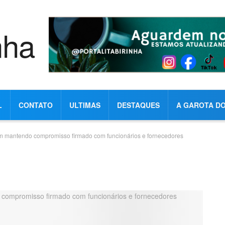
L
CONTATO
ULTIMAS
DESTAQUES
A GAROTA DO
vem mantendo compromisso firmado com funcionários e fornecedores