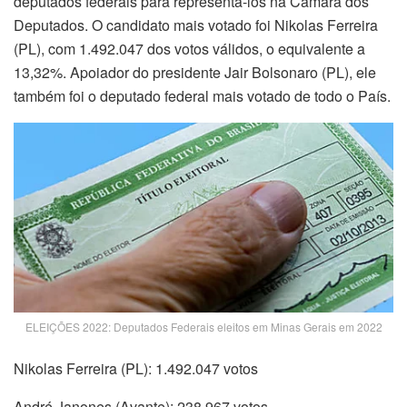
deputados federais para representá-los na Câmara dos
Deputados. O candidato mais votado foi Nikolas Ferreira
(PL), com 1.492.047 dos votos válidos, o equivalente a
13,32%. Apoiador do presidente Jair Bolsonaro (PL), ele
também foi o deputado federal mais votado de todo o País.
ELEIÇÕES 2022: Deputados Federais eleitos em Minas Gerais em 2022
Nikolas Ferreira (PL): 1.492.047 votos
André Janones (Avante): 238.967 votos