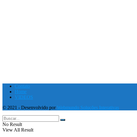
Contato
Home
VIDEOS
© 2021 - Desenvolvido por
Webmundo Soluções Interativas
No Result
View All Result