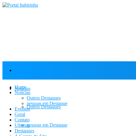
Home
Home
Notícias
Notícias
Outros Destaques
pessoas em Destaque
Outros Destaques
Eventos
Geral
Contato
pessoas em Destaque
Ultimas
Destaques