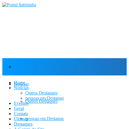
Home
Home
Notícias
Notícias
Outros Destaques
pessoas em Destaque
Outros Destaques
Eventos
Geral
Contato
pessoas em Destaque
Ultimas
Destaques