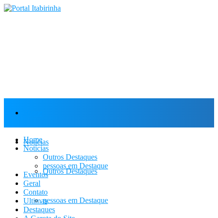
Home
Home
Notícias
Notícias
Outros Destaques
pessoas em Destaque
Outros Destaques
Eventos
Geral
Contato
pessoas em Destaque
Ultimas
Destaques