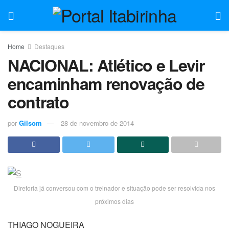
Home
Destaques
NACIONAL: Atlético e Levir
encaminham renovação de
contrato
por
Gilsom
28 de novembro de 2014
Diretoria já conversou com o treinador e situação pode ser resolvida nos
próximos dias
THIAGO NOGUEIRA