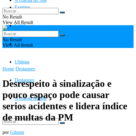
A Garota do Site
Eventos
No Result
View All Result
Geral
No Result
Contato
View All Result
Ultimas
Home
Destaques
Destaques
Desrespeito à sinalização e
pouco espaço pode causar
A Garota do Site
serios acidentes e lidera índice
de multas da PM
por
Gilsom