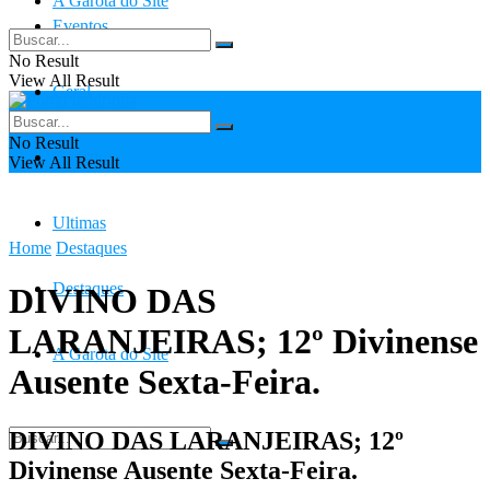
A Garota do Site
Eventos
No Result
View All Result
Geral
No Result
Contato
View All Result
Ultimas
Home
Destaques
Destaques
DIVINO DAS
LARANJEIRAS; 12º Divinense
A Garota do Site
Ausente Sexta-Feira.
DIVINO DAS LARANJEIRAS; 12º
Divinense Ausente Sexta-Feira.