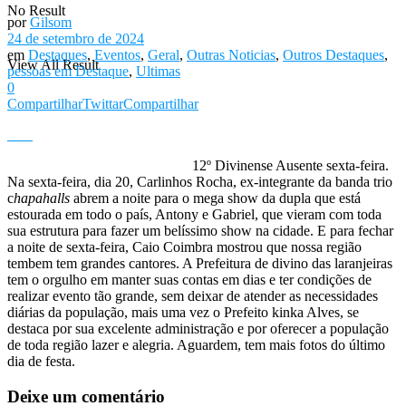
No Result
por
Gilsom
24 de setembro de 2024
em
Destaques
,
Eventos
,
Geral
,
Outras Noticias
,
Outros Destaques
,
View All Result
pessoas em Destaque
,
Ultimas
0
Compartilhar
Twittar
Compartilhar
12º Divinense Ausente sexta-feira.
Na sexta-feira, dia 20, Carlinhos Rocha, ex-integrante da banda trio
c
hapahalls
abrem a noite para o mega show da dupla que está
estourada em todo o país, Antony e Gabriel, que vieram com toda
sua estrutura para fazer um belíssimo show na cidade. E para fechar
a noite de sexta-feira, Caio Coimbra mostrou que nossa região
tembem tem grandes cantores. A Prefeitura de divino das laranjeiras
tem o orgulho em manter suas contas em dias e ter condições de
realizar evento tão grande, sem deixar de atender as necessidades
diárias da população, mais uma vez o Prefeito kinka Alves, se
destaca por sua excelente administração e por oferecer a população
de toda região lazer e alegria. Aguardem, tem mais fotos do último
dia de festa.
Deixe um comentário