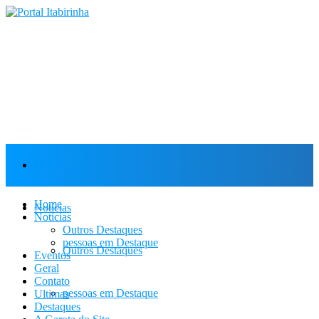
Home
Home
Notícias
Notícias
Outros Destaques
pessoas em Destaque
Outros Destaques
Eventos
Geral
Contato
pessoas em Destaque
Ultimas
Destaques