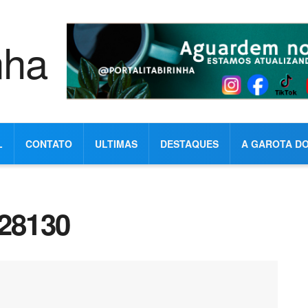
L
CONTATO
ULTIMAS
DESTAQUES
A GAROTA DO
28130