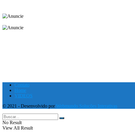
Contato
Home
VIDEOS
© 2021 - Desenvolvido por
Webmundo Soluções Interativas
No Result
View All Result