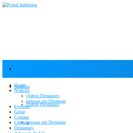
Home
Home
Notícias
Notícias
Outros Destaques
pessoas em Destaque
Outros Destaques
Eventos
Geral
Contato
pessoas em Destaque
Ultimas
Destaques