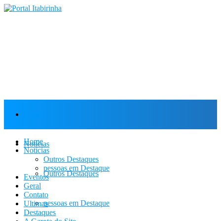
Home
Home
Notícias
Notícias
Outros Destaques
pessoas em Destaque
Outros Destaques
Eventos
Geral
Contato
pessoas em Destaque
Ultimas
Destaques