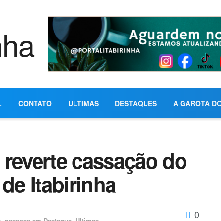
L
CONTATO
ULTIMAS
DESTAQUES
A GAROTA DO
 reverte cassação do
de Itabirinha
0
s
,
pessoas em Destaque
,
Ultimas