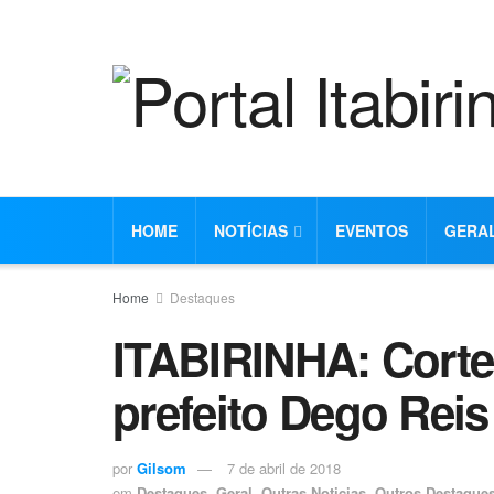
HOME
NOTÍCIAS
EVENTOS
GERA
Home
Destaques
ITABIRINHA: Corte
prefeito Dego Reis 
por
Gilsom
7 de abril de 2018
em
Destaques
,
Geral
,
Outras Noticias
,
Outros Destaque