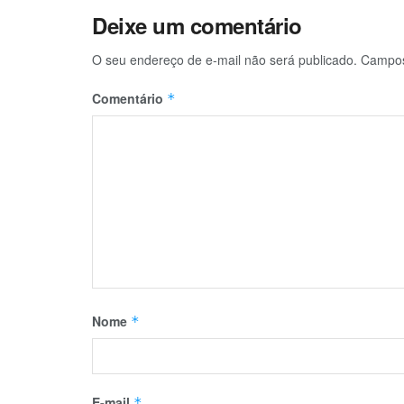
f
Deixe um comentário
e
O seu endereço de e-mail não será publicado.
Campos
i
t
Comentário
*
o
d
e
I
t
a
b
i
Nome
*
r
i
n
E-mail
*