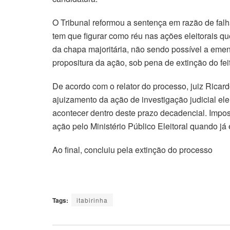
t
e
O Tribunal reformou a sentença em razão de falha
a
tem que figurar como réu nas ações eleitorais q
c
da chapa majoritária, não sendo possível a emend
a
propositura da ação, sob pena de extinção do fei
s
De acordo com o relator do processo, juiz Ricard
s
ajuizamento da ação de investigação judicial ele
a
acontecer dentro deste prazo decadencial. Impos
ç
ação pelo Ministério Público Eleitoral quando já
ã
o
Ao final, concluiu pela extinção do processo
d
o
p
Tags:
itabirinha
r
e