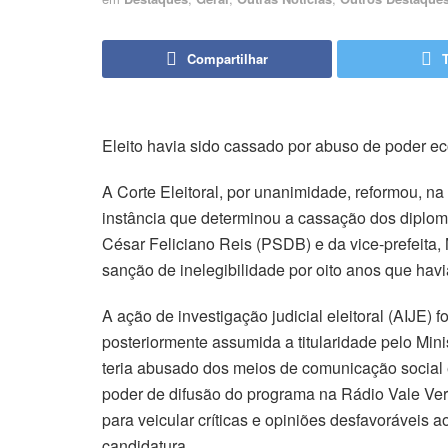
Compartilhar
Eleito havia sido cassado por abuso de poder 
C
o
A Corte Eleitoral, por unanimidade, reformou, na 
r
instância que determinou a cassação dos diploma
César Feliciano Reis (PSDB) e da vice-prefeita
t
sanção de inelegibilidade por oito anos que havi
e
r
A ação de investigação judicial eleitoral (AIJE) 
e
posteriormente assumida a titularidade pelo Min
v
teria abusado dos meios de comunicação social e
e
poder de difusão do programa na Rádio Vale Ve
para veicular críticas e opiniões desfavoráveis a
r
candidatura.