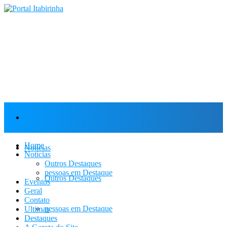
Home
Home
Notícias
Notícias
Outros Destaques
pessoas em Destaque
Outros Destaques
Eventos
Geral
Contato
pessoas em Destaque
Ultimas
Destaques