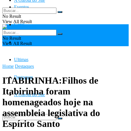
A Garota do Site
Eventos
No Result
View All Result
Geral
No Result
Contato
View All Result
Ultimas
Home
Destaques
Destaques
ITABIRINHA:Filhos de
Itabirinha foram
A Garota do Site
homenageados hoje na
assembleia legislativa do
Espírito Santo