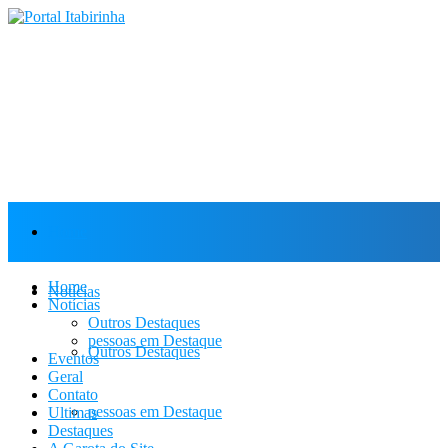
Home
Home
Notícias
Notícias
Outros Destaques
pessoas em Destaque
Outros Destaques
Eventos
Geral
Contato
pessoas em Destaque
Ultimas
Destaques