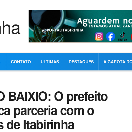
L
CONTATO
ULTIMAS
DESTAQUES
A GAROTA DO
AIXIO: O prefeito
sca parceria com o
 de Itabirinha