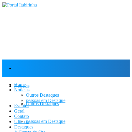
Home
Home
Notícias
Notícias
Outros Destaques
pessoas em Destaque
Outros Destaques
Eventos
Geral
Contato
pessoas em Destaque
Ultimas
Destaques