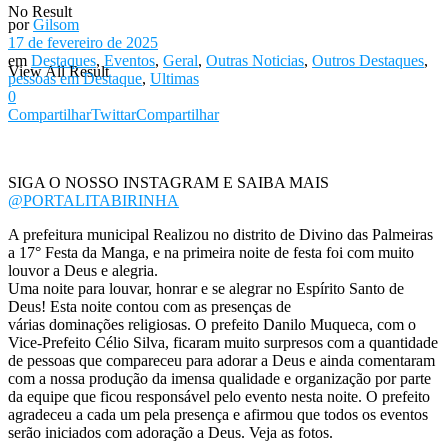
No Result
por
Gilsom
17 de fevereiro de 2025
em
Destaques
,
Eventos
,
Geral
,
Outras Noticias
,
Outros Destaques
,
View All Result
pessoas em Destaque
,
Ultimas
0
Compartilhar
Twittar
Compartilhar
SIGA O NOSSO INSTAGRAM E SAIBA MAIS
@PORTALITABIRINHA
A prefeitura municipal Realizou no distrito de Divino das Palmeiras
a 17° Festa da Manga, e na primeira noite de festa foi com muito
louvor a Deus e alegria.
Uma noite para louvar, honrar e se alegrar no Espírito Santo de
Deus! Esta noite contou com as presenças de
várias dominações religiosas. O prefeito Danilo Muqueca, com o
Vice-Prefeito Célio Silva, ficaram muito surpresos com a quantidade
de pessoas que compareceu para adorar a Deus e ainda comentaram
com a nossa produção da imensa qualidade e organização por parte
da equipe que ficou responsável pelo evento nesta noite. O prefeito
agradeceu a cada um pela presença e afirmou que todos os eventos
serão iniciados com adoração a Deus. Veja as fotos.