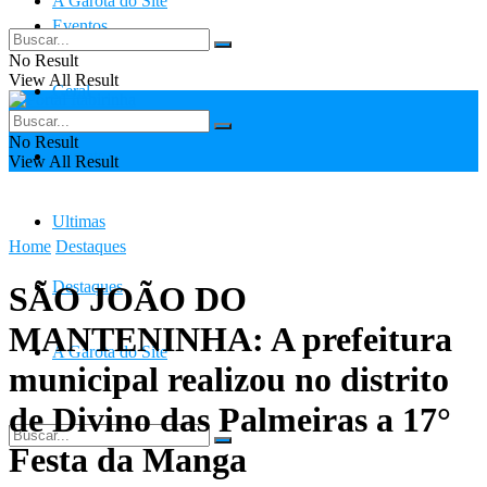
A Garota do Site
Eventos
No Result
View All Result
Geral
No Result
Contato
View All Result
Ultimas
Home
Destaques
Destaques
SÃO JOÃO DO
MANTENINHA: A prefeitura
A Garota do Site
municipal realizou no distrito
de Divino das Palmeiras a 17°
Festa da Manga