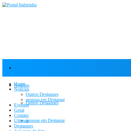
Home
Home
Notícias
Notícias
Outros Destaques
pessoas em Destaque
Outros Destaques
Eventos
Geral
Contato
pessoas em Destaque
Ultimas
Destaques