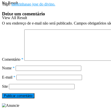
No Result
Tags:
itabirinha
sao jose do divino.
Deixe um comentário
View All Result
O seu endereço de e-mail não será publicado.
Campos obrigatórios s
Comentário
*
Nome
*
E-mail
*
Site