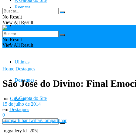
A Garota do Site
Eventos
No Result
View All Result
Geral
No Result
Contato
View All Result
Ultimas
Home
Destaques
Destaques
São José do Divino: Final Emo
A Garota do Site
por
Gilsom
15 de julho de 2014
em
Destaques
0
Compartilhar
Twittar
Compartilhar
[nggallery id=205]