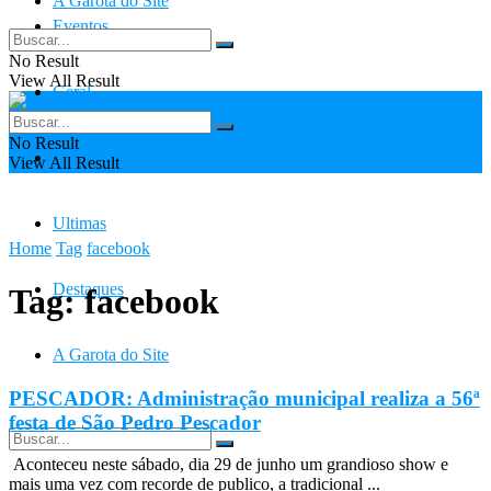
A Garota do Site
Eventos
No Result
View All Result
Geral
No Result
Contato
View All Result
Ultimas
Home
Tag
facebook
Destaques
Tag:
facebook
A Garota do Site
PESCADOR: Administração municipal realiza a 56ª
festa de São Pedro Pescador
Aconteceu neste sábado, dia 29 de junho um grandioso show e
mais uma vez com recorde de publico, a tradicional ...