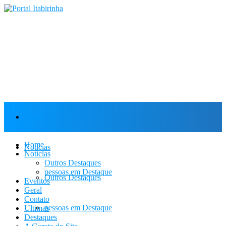
Home
Home
Notícias
Notícias
Outros Destaques
pessoas em Destaque
Outros Destaques
Eventos
Geral
Contato
pessoas em Destaque
Ultimas
Destaques