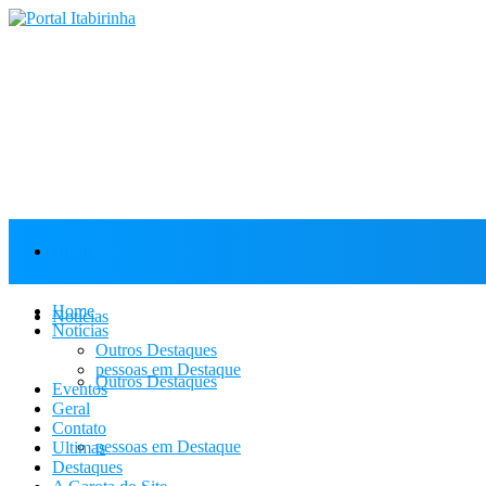
Home
Home
Notícias
Notícias
Outros Destaques
pessoas em Destaque
Outros Destaques
Eventos
Geral
Contato
pessoas em Destaque
Ultimas
Destaques