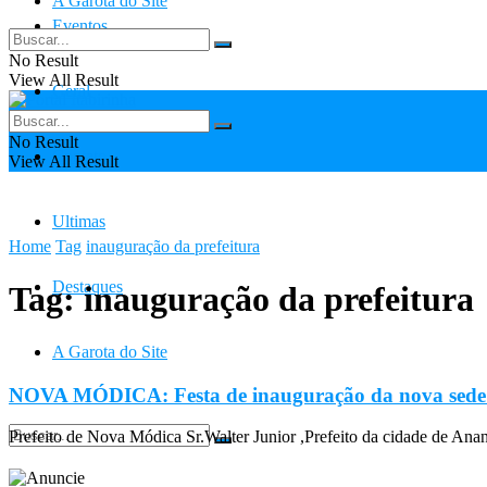
A Garota do Site
Eventos
No Result
View All Result
Geral
No Result
Contato
View All Result
Ultimas
Home
Tag
inauguração da prefeitura
Destaques
Tag:
inauguração da prefeitura
A Garota do Site
NOVA MÓDICA: Festa de inauguração da nova sede 
Prefeito de Nova Módica Sr.Walter Junior ,Prefeito da cidade de Anan